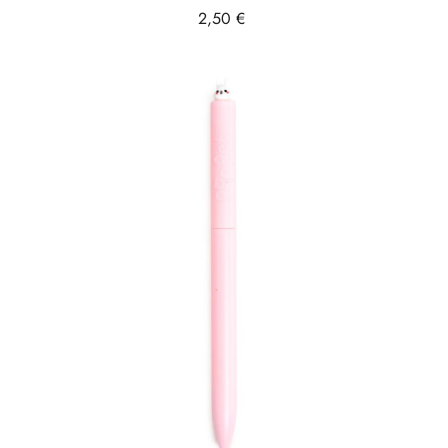
Prix
2,50 €