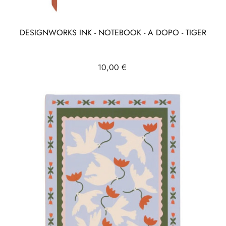
DESIGNWORKS INK - NOTEBOOK - A DOPO - TIGER
Prix
10,00 €