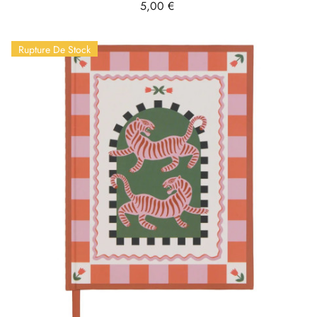
Prix
5,00 €
Rupture De Stock