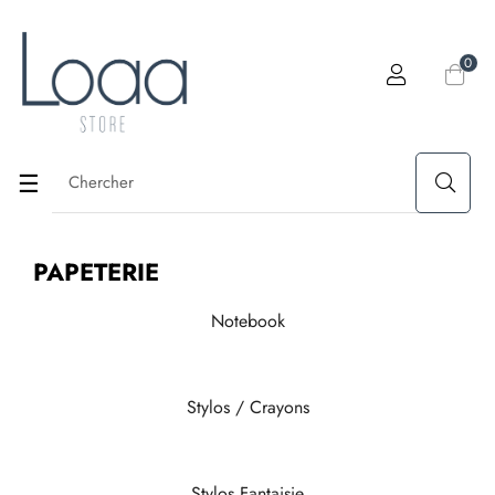
0
Basculer
☰
la
PAPETERIE
navigation
Notebook
Stylos / Crayons
Stylos Fantaisie