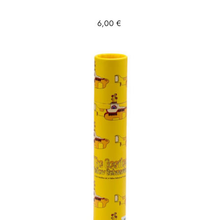
Prix
6,00 €