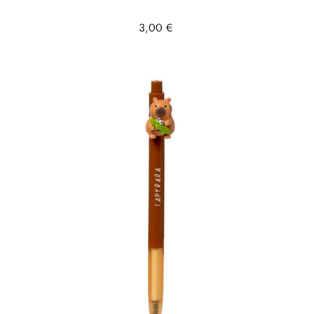
Prix
3,00 €