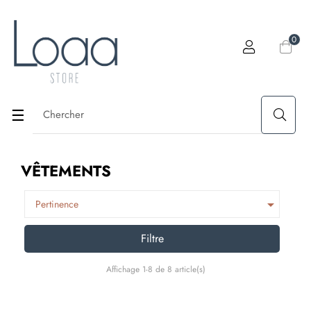
0
Basculer
☰
la
VÊTEMENTS
navigation

Pertinence
Filtre
Affichage 1-8 de 8 article(s)