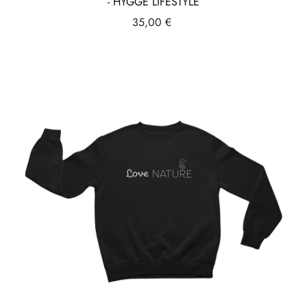
- HYGGE LIFESTYLE
Prix
35,00 €