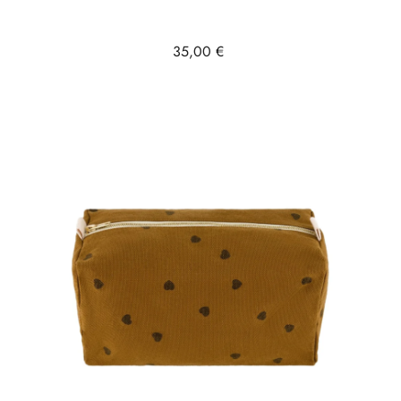
Prix
35,00 €