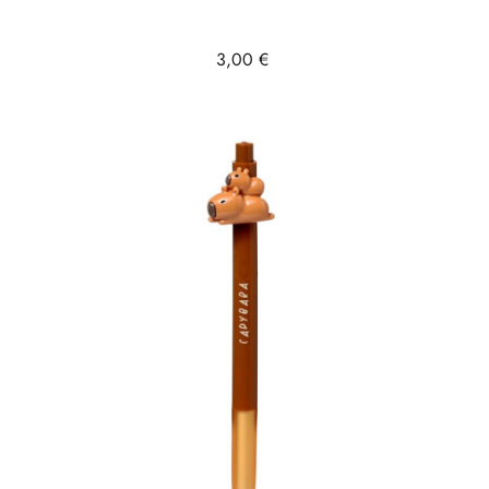
Prix
3,00 €