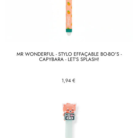
MR WONDERFUL - STYLO EFFAÇABLE BO-BO'S -
CAPYBARA - LET’S SPLASH!
Prix
1,94 €