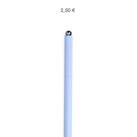
Prix
2,50 €