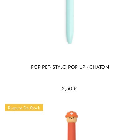
POP PET- STYLO POP UP - CHATON
Prix
2,50 €
Rupture De Stock