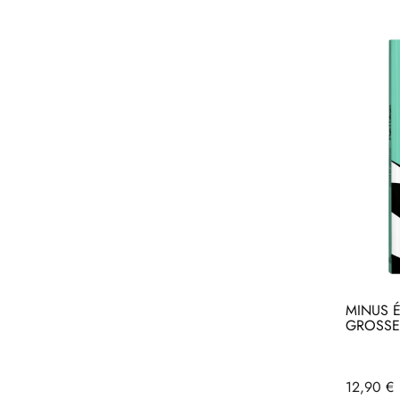
MINUS É
GROSSES
Acheter
Ac
Prix
12,90 €