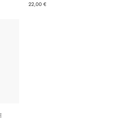
Prix
22,00 €
E
S