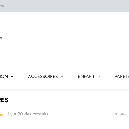
ats
TION
ACCESSOIRES
ENFANT
PAPETE
RES
Il y a 20 des produits.
Trier par: