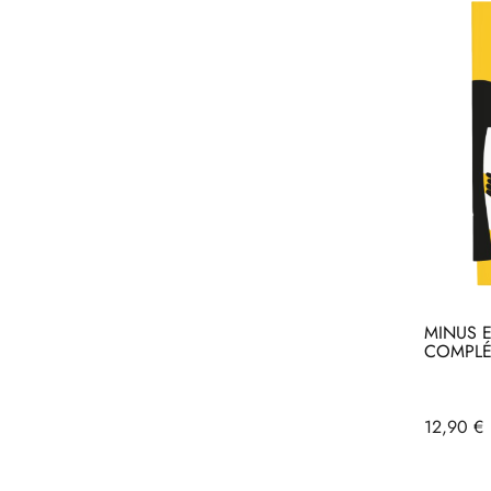
MINUS E
COMPLÉT
Acheter
Ac
Prix
12,90 €