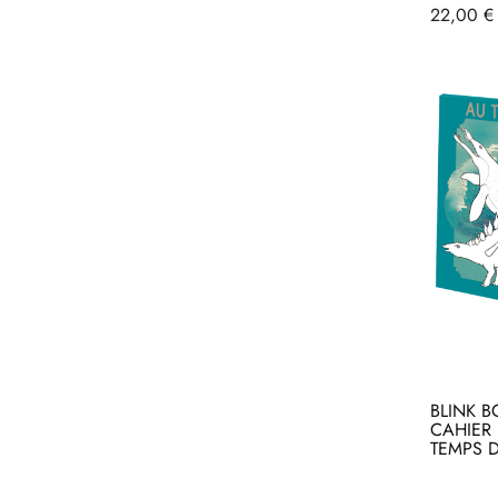
Prix
22,00 €
BLINK B
CAHIER 
TEMPS 
Acheter
Ac