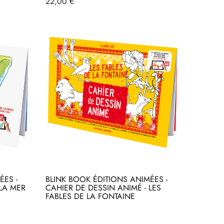
Prix
22,00 €
ÉES -
BLINK BOOK ÉDITIONS ANIMÉES -
 LA MER
CAHIER DE DESSIN ANIMÉ - LES
FABLES DE LA FONTAINE