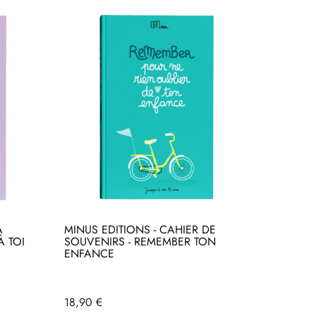
À
MINUS EDITIONS - CAHIER DE
À TOI
SOUVENIRS - REMEMBER TON
ENFANCE
Prix
18,90 €