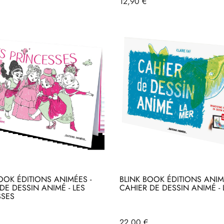
Prix
12,90 €
OOK ÉDITIONS ANIMÉES -
BLINK BOOK ÉDITIONS ANIM
DE DESSIN ANIMÉ - LES
CAHIER DE DESSIN ANIMÉ -
SSES
heter
Acheter
Prix
22,00 €