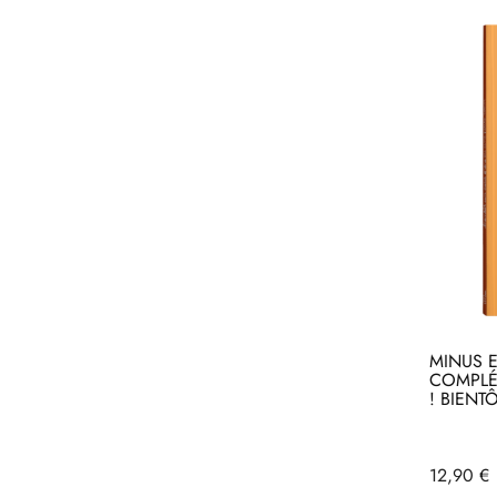
MINUS E
COMPLÉT
! BIENT
Ac
Acheter
Prix
12,90 €