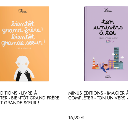
DITIONS - LIVRE À
MINUS EDITIONS - IMAGIER 
ER - BIENTÔT GRAND FRÈRE
COMPLÉTER - TON UNIVERS 
ÔT GRANDE SŒUR !
heter
Acheter
Prix
16,90 €