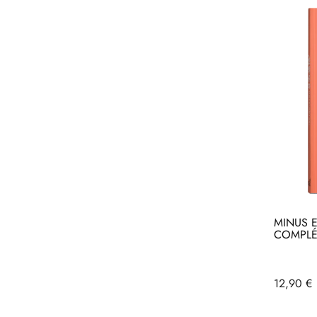
MINUS E
COMPLÉT
Acheter
Ac
Prix
12,90 €