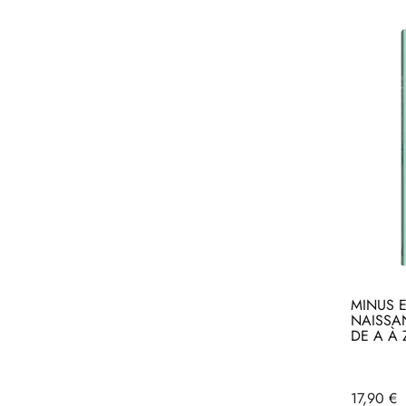
MINUS E
NAISSAN
DE A À 
Ac
Acheter
Prix
17,90 €