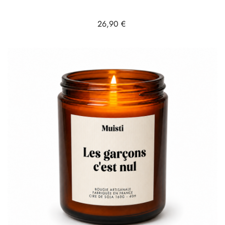
Prix
26,90 €