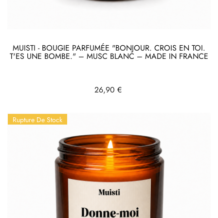
MUISTI - BOUGIE PARFUMÉE "BONJOUR. CROIS EN TOI.
T'ES UNE BOMBE." – MUSC BLANC – MADE IN FRANCE
Prix
26,90 €
Rupture De Stock