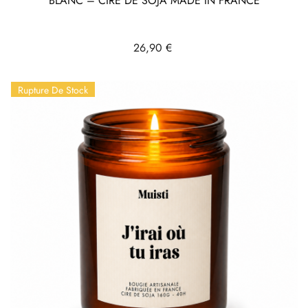
BLANC – CIRE DE SOJA MADE IN FRANCE
Prix
26,90 €
Rupture De Stock