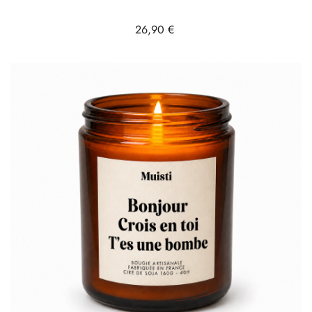
Prix
26,90 €