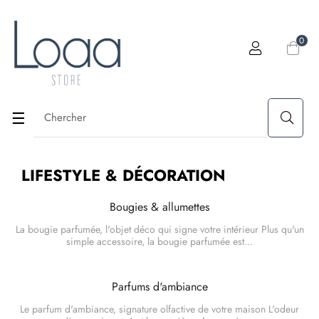
0
Basculer
☰
la
LIFESTYLE & DÉCORATION
navigation
Bougies & allumettes
La bougie parfumée, l'objet déco qui signe votre intérieur Plus qu'un
simple accessoire, la bougie parfumée est...
Parfums d'ambiance
Le parfum d'ambiance, signature olfactive de votre maison L'odeur