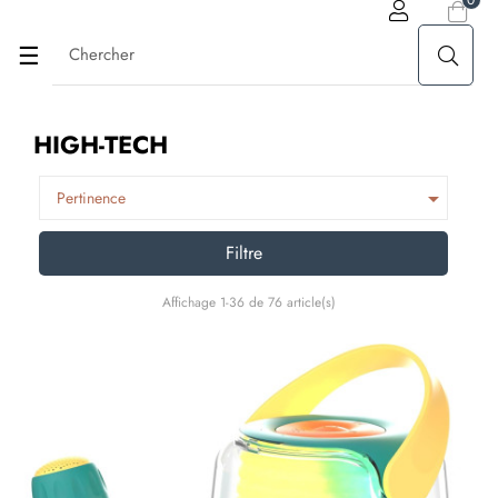
Basculer
☰
la
HIGH-TECH
navigation

Pertinence
Filtre
Affichage 1-36 de 76 article(s)