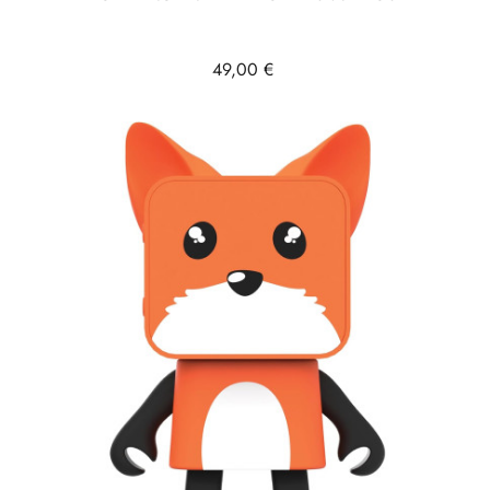
Prix
49,00 €