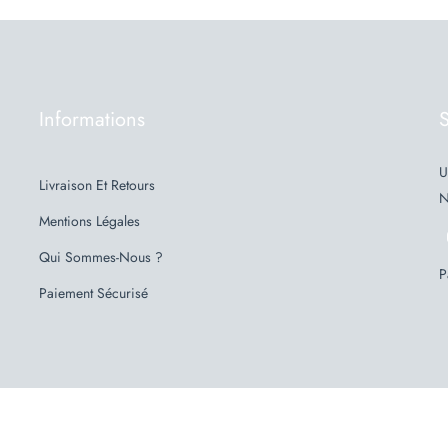
Informations
S
U
Livraison Et Retours
N
Mentions Légales
Qui Sommes-Nous ?
P
Paiement Sécurisé