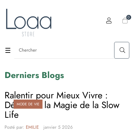
0
Basculer
☰
la
Derniers Blogs
navigation
Ralentir pour Mieux Vivre :
Découvrir la Magie de la Slow
MODE DE VIE
Life
Posté par:
EMILIE
janvier
5
2026