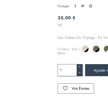
Partager
35,00 €
TTC
Sac Cabas Ou Voyage - En Voit
Couleur : Kaki /
Blanc
Ajouter 
Vos Envies