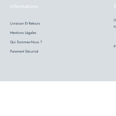
Informations
S
U
Livraison Et Retours
N
Mentions Légales
Qui Sommes-Nous ?
P
Paiement Sécurisé
Made with ❤️ à Orrouy, Oise FRANCE
(+33) 03