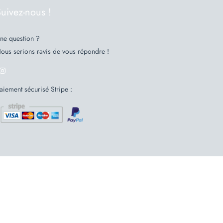
uivez-nous !
ne question ?
ous serions ravis de vous répondre !
aiement sécurisé Stripe :
 44 98 48 00
contact@loaa.store