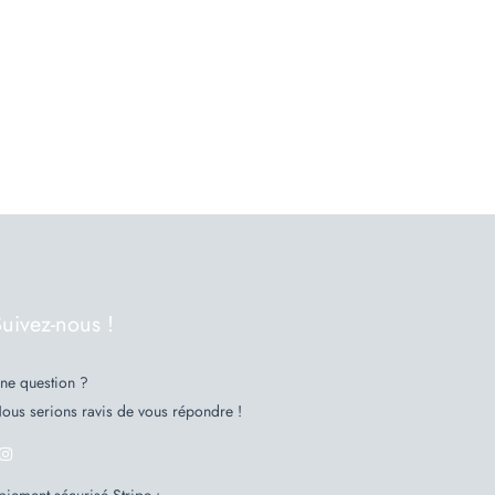
uivez-nous !
ne question ?
ous serions ravis de vous répondre !