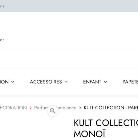
ats
TION
ACCESSOIRES
ENFANT
PAPETE
 DÉCORATION
Parfums D'ambiance
KULT COLLECTION - PA

KULT COLLECTI
MONOÏ