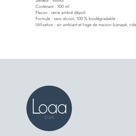
Senteur
: monoï
Contenant
:
100 ml
Flacon
: verre ambré dépoli
Formule
:
sans alcool
,
100 % biodégradable
Utilisation
: air ambiant et linge de maison (canapé, ri