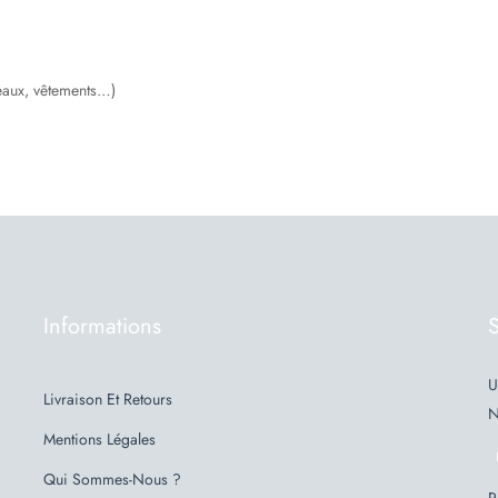
deaux, vêtements…)
Informations
S
U
Livraison Et Retours
N
Mentions Légales
Qui Sommes-Nous ?