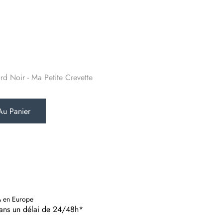
d Noir - Ma Petite Crevette
Au Panier
& en Europe
dans un délai de 24/48h*