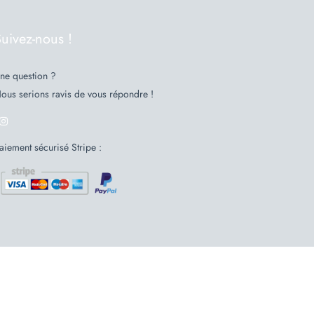
uivez-nous !
ne question ?
ous serions ravis de vous répondre !
aiement sécurisé Stripe :