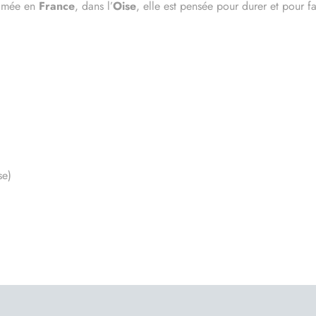
primée en
France
, dans l’
Oise
, elle est pensée pour durer et pour f
se)