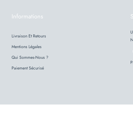
Informations
S
U
Livraison Et Retours
N
Mentions Légales
Qui Sommes-Nous ?
P
Paiement Sécurisé